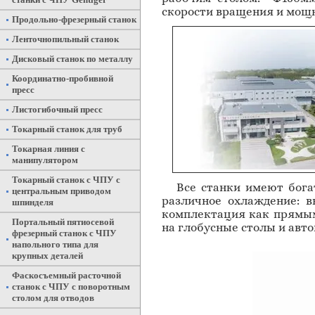
скорости вращения и мощн
Продольно-фрезерный станок
Ленточнопильный станок
Дисковый станок по металлу
Координатно-пробивной
пресс
Листогибочный пресс
Токарный станок для труб
Токарная линия с
манипулятором
Токарный станок с ЧПУ с
Все станки имеют бог
центральным приводом
различное охлаждение: 
шпинделя
комплектация как прямым
Портальный пятиосевой
на глобусные столы и авт
фрезерный станок с ЧПУ
напольного типа для
крупных деталей
Фаскосъемный расточной
станок с ЧПУ с поворотным
столом для отводов