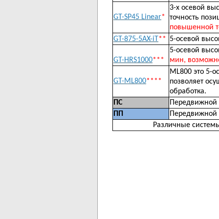
3-х осевой вы
GT-SP45 Linear
*
точность поз
повышенной то
GT-875-5AX-iT
**
5-осевой высо
5-осевой высо
GT-HRS1000
***
мин, возможно
ML800 это 5-о
GT-ML800
****
позволяет осу
обра
ПС
Передвижной С
ПП
Передвижной П
Различные системы 