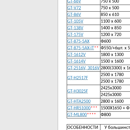
GT-66V
750 х 500
GT-V72
750 х 500
GT-86V
850 х 610
GT-105V
1100 х 600
GT-138V
1400 х 850
GT-175V
1200 х 720
GT-875-5AX
Ф600
GT-875-5AX-iT
**
Ф550/+6шт. х 
GT-1612V
1800 х 1300
GT-1614V
1500 х 1600
GT-2516V, 3016V
2800(3300) х 1
2500 х 1780
GT-H2517F
2500 х 1780
2425х3000
GT-H3025F
2425х3000
GT-HTA2500
2800 х 1600
GT-HRS1000
***
1500Х1650 + Ф
GT-ML800
****
Ф800
ОСОБЕННОСТИ
У большинст