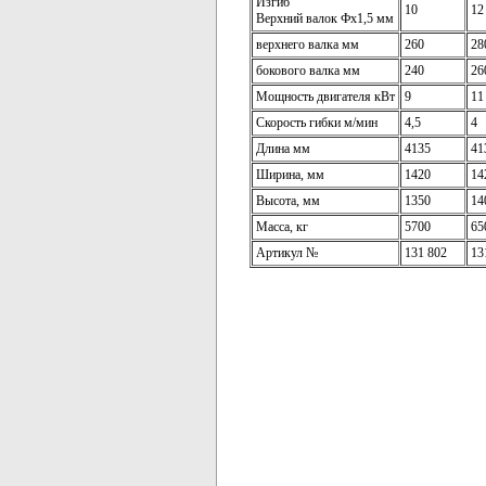
Изгиб
10
12
Верхний валок Фx1,5 мм
верхнего валка мм
260
28
бокового валка мм
240
26
Мощность двигателя кВт
9
11
Скорость гибки м/мин
4,5
4
Длина мм
4135
41
Ширина, мм
1420
14
Высота, мм
1350
14
Масса, кг
5700
65
Артикул №
131 802
13