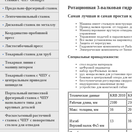
Ротационная 3-валковая ги
Продольно-фрезерный станок
Самая лучшая и самая простая к
Ленточнопильный станок
Машина имеет стальную конструкци
Дисковый станок по металлу
Привод валков произв. от гидравл. д
Манипулирование вручную откидны
Координатно-пробивной
управления
Управление подачей и параллельност
пресс
Все валки установлены на шарикопо
Защита от перегрузки.
Листогибочный пресс
Гидравлические компоненты от Раrkе
Электрические компоненты от Siеmе
Токарный станок для труб
Специальные принадлежности:
Токарная линия с
стол подачи материала
манипулятором
циФровой индикатор
набор проФильных волков
удл. концы волков для установки пр
Токарный станок с ЧПУ с
боковая и центральный опора для м
центральным приводом
бесступенчатая регулировка скорро
индукционно-закаленные волки
шпинделя
устройство для конической гибки
Портальный пятиосевой
Технические данные
KRB 2010
KR
фрезерный станок с ЧПУ
напольного типа для
Рабочая длина, мм
2100
21
крупных деталей
Макс. толщина, мм
16
20
Фаскосъемный расточной
станок с ЧПУ с поворотным
Изгиб
13
16
столом для отводов
Верхний валок Фx5 мм