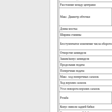
Расстояние между центрами
Макс. Диаметр обточки
Длина мостка
Ширина станины
Бесступенчатое изменение числа оборотов
Отверстие шпинделя
Зажим/конус шпинделя
Продольная подача
Поперечная подача
Макс. ход поперечных салазок
Ход верхних салазок
Угол поворота верхних салазок
Резьба
Конус пиноли задней бабки