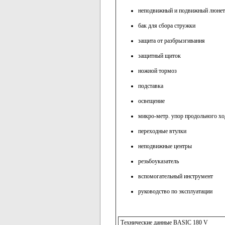
неподвижный и подвижный люнет
бак для сбора стружки
защита от разбрызгивания
защитный щиток
ножной тормоз
подставка
освещение
микро-метр. упор продольного хо
переходные втулки
неподвижные центры
резьбоуказатель
вспомогательный инструмент
руководство по эксплуатации
Технические данные BASIC 180 V